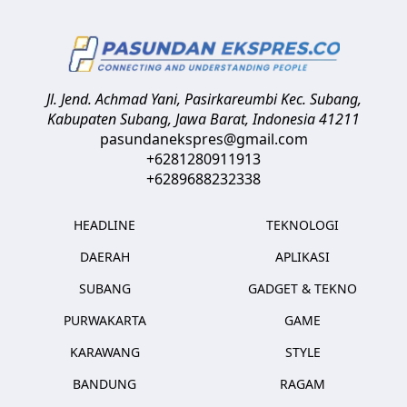
Jl. Jend. Achmad Yani, Pasirkareumbi
Kec. Subang,
Kabupaten Subang, Jawa Barat
,
Indonesia
41211
pasundanekspres@gmail.com
+6281280911913
+6289688232338
HEADLINE
TEKNOLOGI
DAERAH
APLIKASI
SUBANG
GADGET & TEKNO
PURWAKARTA
GAME
KARAWANG
STYLE
BANDUNG
RAGAM