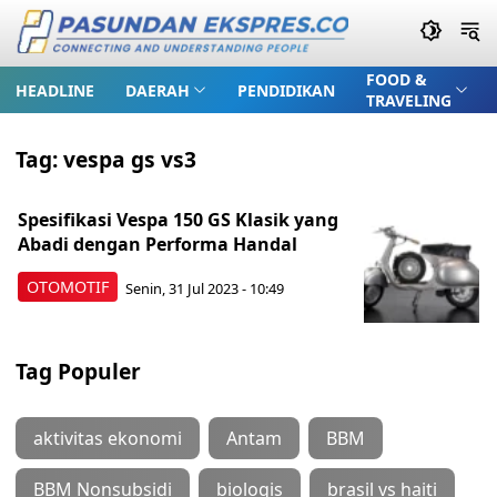
FOOD &
HEADLINE
DAERAH
PENDIDIKAN
TRAVELING
Tag:
vespa gs vs3
Spesifikasi Vespa 150 GS Klasik yang
Abadi dengan Performa Handal
OTOMOTIF
Senin, 31 Jul 2023 - 10:49
Tag Populer
aktivitas ekonomi
Antam
BBM
BBM Nonsubsidi
biologis
brasil vs haiti