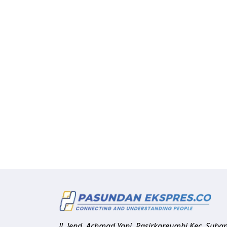
Jl. Jend. Achmad Yani, Pasirkareumbi
Kec. Suba