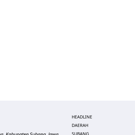
HEADLINE
DAERAH
SUBANG
ng, Kabupaten Subang, Jawa