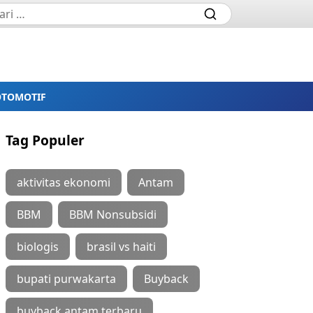
OTOMOTIF
Tag Populer
aktivitas ekonomi
Antam
BBM
BBM Nonsubsidi
biologis
brasil vs haiti
bupati purwakarta
Buyback
buyback antam terbaru