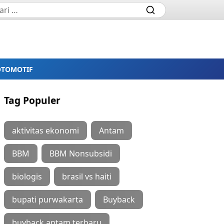
OTOMOTIF
Tag Populer
aktivitas ekonomi
Antam
BBM
BBM Nonsubsidi
biologis
brasil vs haiti
bupati purwakarta
Buyback
buyback antam terbaru