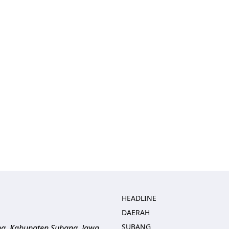
HEADLINE
DAERAH
SUBANG
ng, Kabupaten Subang, Jawa