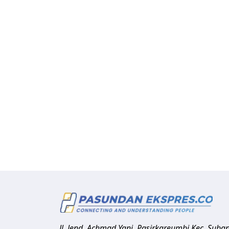
Jl. Jend. Achmad Yani, Pasirkareumbi
Kec. Suba