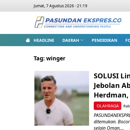
Jumat, 7 Agustus 2026 - 21:19
HEADLINE
DAERAH
PENDIDIKAN
F
Tag:
winger
SOLUSI Li
Jebolan A
Herdman, 
OLAHRAGA
Rab
PASUNDANEKSPRES
ditemukan. Bocor
selain Oman....