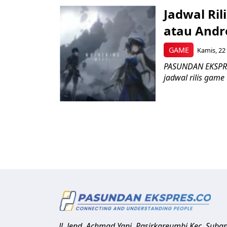
Jadwal Ri
atau Andro
GAME
Kamis, 22
PASUNDAN EKSPRES
jadwal rilis game
Jl. Jend. Achmad Yani, Pasirkareumbi
Kec. Suba