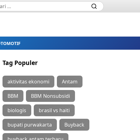
OTOMOTIF
Tag Populer
aktivitas ekonomi
Antam
BBM
BBM Nonsubsidi
biologis
brasil vs haiti
bupati purwakarta
Buyback
buyback antam terbaru