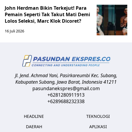
John Herdman Bikin Terkejut! Para
Pemain Seperti Tak Takut Mati Demi
Lolos Seleksi, Marc Klok Dicoret?
16 Juli 2026
Jl. Jend. Achmad Yani, Pasirkareumbi
Kec. Subang,
Kabupaten Subang, Jawa Barat
,
Indonesia
41211
pasundanekspres@gmail.com
+6281280911913
+6289688232338
HEADLINE
TEKNOLOGI
DAERAH
APLIKASI