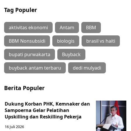
Tag Populer
aktivitas ekonomi
Antam
BBM
BBM Nonsubsidi
biologis
brasil vs haiti
bupati purwakarta
Buyback
buyback antam terbaru
dedi mulyadi
Berita Populer
Dukung Korban PHK, Kemnaker dan
Sampoerna Gelar Pelatihan
Upskilling dan Reskilling Pekerja
16 Juli 2026