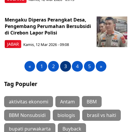
Mengaku Diperas Perangkat Desa,
Pengembang Perumahan Bersubsidi
di Cirebon Lapor Polisi
JABAR
Kamis, 12 Mar 2026 - 09:08
«
1
2
3
4
5
»
Tag Populer
aktivitas ekonomi
Antam
BBM
BBM Nonsubsidi
biologis
brasil vs haiti
bupati purwakarta
Buyback