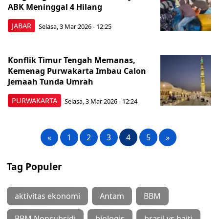
ABK Meninggal 4 Hilang
JABAR
Selasa, 3 Mar 2026 - 12:25
Konflik Timur Tengah Memanas,
Kemenag Purwakarta Imbau Calon
Jemaah Tunda Umrah
PURWAKARTA
Selasa, 3 Mar 2026 - 12:24
«
1
2
3
4
5
»
Tag Populer
aktivitas ekonomi
Antam
BBM
BBM Nonsubsidi
biologis
brasil vs haiti