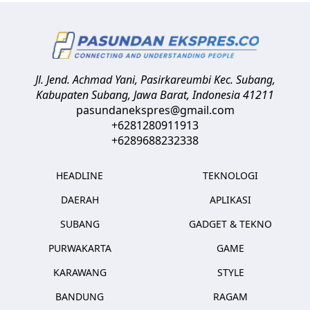
Jl. Jend. Achmad Yani, Pasirkareumbi
Kec. Subang,
Kabupaten Subang, Jawa Barat
,
Indonesia
41211
pasundanekspres@gmail.com
+6281280911913
+6289688232338
HEADLINE
TEKNOLOGI
DAERAH
APLIKASI
SUBANG
GADGET & TEKNO
PURWAKARTA
GAME
KARAWANG
STYLE
BANDUNG
RAGAM