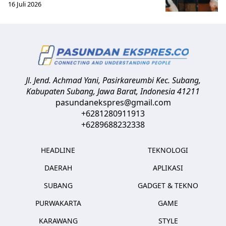
16 Juli 2026
Jl. Jend. Achmad Yani, Pasirkareumbi
Kec. Subang,
Kabupaten Subang, Jawa Barat
,
Indonesia
41211
pasundanekspres@gmail.com
+6281280911913
+6289688232338
HEADLINE
TEKNOLOGI
DAERAH
APLIKASI
SUBANG
GADGET & TEKNO
PURWAKARTA
GAME
KARAWANG
STYLE