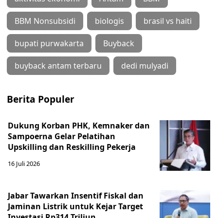
BBM Nonsubsidi
biologis
brasil vs haiti
bupati purwakarta
Buyback
buyback antam terbaru
dedi mulyadi
Berita Populer
Dukung Korban PHK, Kemnaker dan
Sampoerna Gelar Pelatihan
Upskilling dan Reskilling Pekerja
16 Juli 2026
Jabar Tawarkan Insentif Fiskal dan
Jaminan Listrik untuk Kejar Target
Investasi Rp314 Triliun