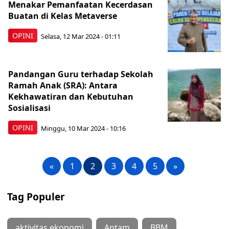
Menakar Pemanfaatan Kecerdasan
Buatan di Kelas Metaverse
OPINI
Selasa, 12 Mar 2024 - 01:11
Pandangan Guru terhadap Sekolah
Ramah Anak (SRA): Antara
Kekhawatiran dan Kebutuhan
Sosialisasi
OPINI
Minggu, 10 Mar 2024 - 10:16
«
1
2
3
4
5
»
Tag Populer
aktivitas ekonomi
Antam
BBM