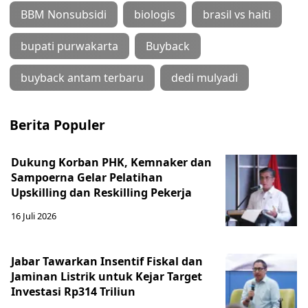
BBM Nonsubsidi
biologis
brasil vs haiti
bupati purwakarta
Buyback
buyback antam terbaru
dedi mulyadi
Berita Populer
Dukung Korban PHK, Kemnaker dan
Sampoerna Gelar Pelatihan
Upskilling dan Reskilling Pekerja
16 Juli 2026
Jabar Tawarkan Insentif Fiskal dan
Jaminan Listrik untuk Kejar Target
Investasi Rp314 Triliun