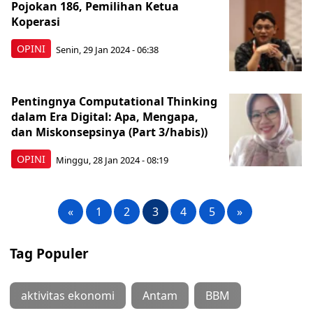
Pojokan 186, Pemilihan Ketua
Koperasi
OPINI
Senin, 29 Jan 2024 - 06:38
Pentingnya Computational Thinking
dalam Era Digital: Apa, Mengapa,
dan Miskonsepsinya (Part 3/habis))
OPINI
Minggu, 28 Jan 2024 - 08:19
«
1
2
3
4
5
»
Tag Populer
aktivitas ekonomi
Antam
BBM