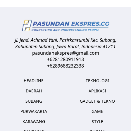
Jl. Jend. Achmad Yani, Pasirkareumbi
Kec. Subang,
Kabupaten Subang, Jawa Barat
,
Indonesia
41211
pasundanekspres@gmail.com
+6281280911913
+6289688232338
HEADLINE
TEKNOLOGI
DAERAH
APLIKASI
SUBANG
GADGET & TEKNO
PURWAKARTA
GAME
KARAWANG
STYLE