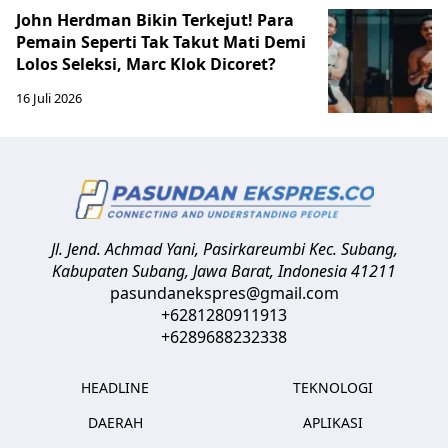
John Herdman Bikin Terkejut! Para
Pemain Seperti Tak Takut Mati Demi
Lolos Seleksi, Marc Klok Dicoret?
16 Juli 2026
Jl. Jend. Achmad Yani, Pasirkareumbi
Kec. Subang,
Kabupaten Subang, Jawa Barat
,
Indonesia
41211
pasundanekspres@gmail.com
+6281280911913
+6289688232338
HEADLINE
TEKNOLOGI
DAERAH
APLIKASI