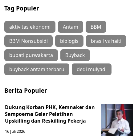
Tag Populer
aktivitas ekonomi
Antam
BBM
BBM Nonsubsidi
biologis
brasil vs haiti
bupati purwakarta
Buyback
buyback antam terbaru
dedi mulyadi
Berita Populer
Dukung Korban PHK, Kemnaker dan
Sampoerna Gelar Pelatihan
Upskilling dan Reskilling Pekerja
16 Juli 2026