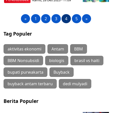
«
1
2
3
4
5
»
Tag Populer
aktivitas ekonomi
Antam
BBM
BBM Nonsubsidi
biologis
brasil vs haiti
bupati purwakarta
Buyback
buyback antam terbaru
dedi mulyadi
Berita Populer