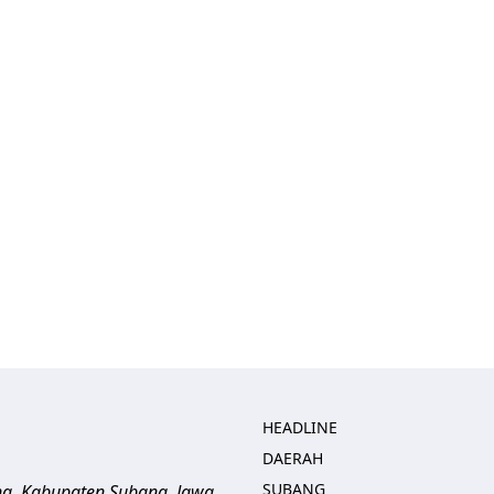
HEADLINE
DAERAH
SUBANG
ng, Kabupaten Subang, Jawa