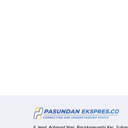
Jl. Jend. Achmad Yani, Pasirkareumbi
Kec. Suba