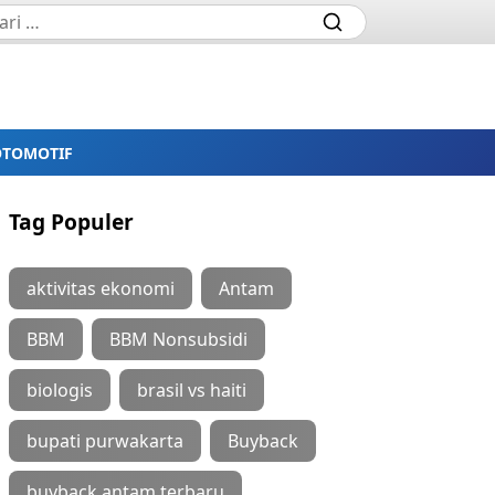
OTOMOTIF
Tag Populer
aktivitas ekonomi
Antam
BBM
BBM Nonsubsidi
biologis
brasil vs haiti
bupati purwakarta
Buyback
buyback antam terbaru