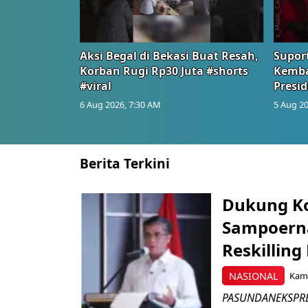
Aksi Begal di Bekasi Buat Resah,
Suport
Korban Rugi Rp30 Juta #shorts
Kemba
#viral
Presid
6 Aug 2026, 7:30 AM
5 Aug 20
Berita Terkini
Dukung K
Sampoerna
Reskilling
NASIONAL
Kami
PASUNDANEKSPRES