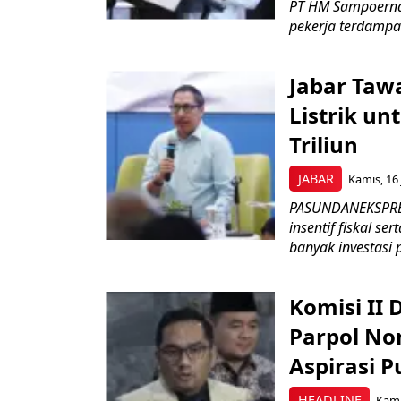
PT HM Sampoerna
pekerja terdampa
Jabar Tawa
Listrik un
Triliun
JABAR
Kamis, 16 
PASUNDANEKSPRES
insentif fiskal s
banyak investasi 
Komisi II
Parpol No
Aspirasi P
HEADLINE
Kami