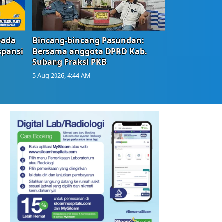
bada
Bincang-bincang Pasundan:
spansi
Bersama anggota DPRD Kab.
Subang Fraksi PKB
5 Aug 2026, 4:44 AM