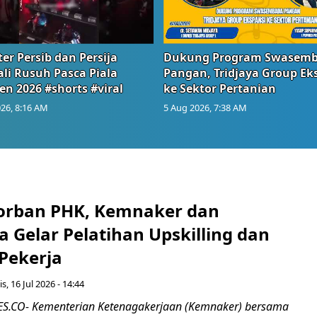
er Persib dan Persija
Dukung Program Swasem
li Rusuh Pasca Piala
Pangan, Tridjaya Group Ek
en 2026 #shorts #viral
ke Sektor Pertanian
26, 8:16 AM
5 Aug 2026, 7:38 AM
orban PHK, Kemnaker dan
 Gelar Pelatihan Upskilling dan
 Pekerja
s, 16 Jul 2026 - 14:44
.CO- Kementerian Ketenagakerjaan (Kemnaker) bersama