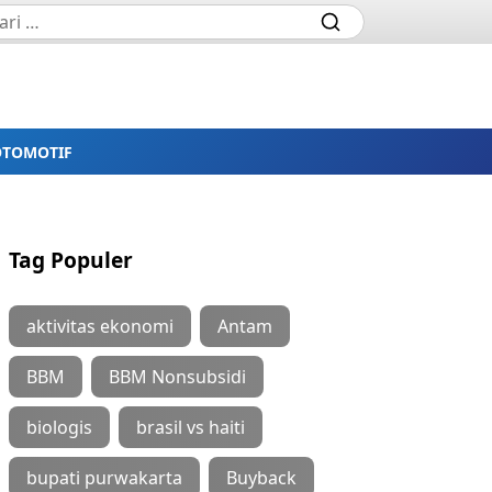
OTOMOTIF
Tag Populer
aktivitas ekonomi
Antam
BBM
BBM Nonsubsidi
biologis
brasil vs haiti
bupati purwakarta
Buyback