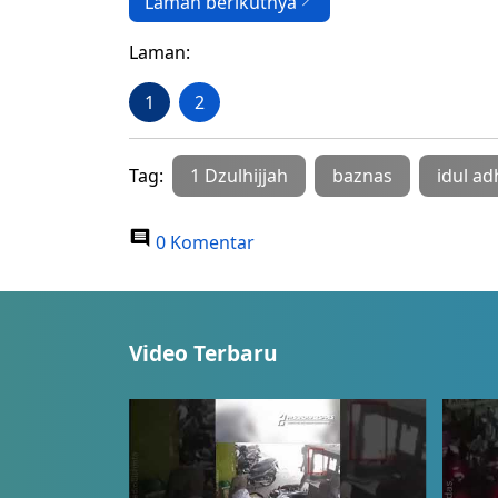
Laman berikutnya
Laman:
1
2
Tag:
1 Dzulhijjah
baznas
idul ad
0 Komentar
Video Terbaru