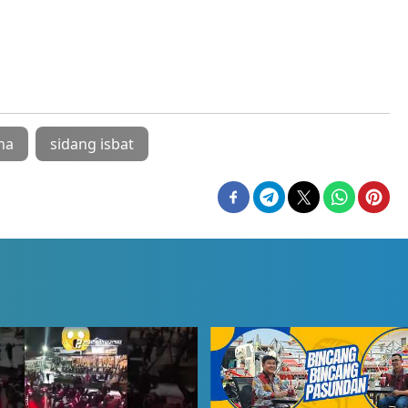
ha
sidang isbat