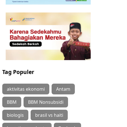
Tag Populer
aktivitas ekonomi
Antam
BBM
BBM Nonsubsidi
biologis
brasil vs haiti