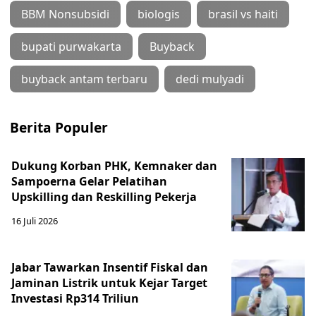
BBM Nonsubsidi
biologis
brasil vs haiti
bupati purwakarta
Buyback
buyback antam terbaru
dedi mulyadi
Berita Populer
Dukung Korban PHK, Kemnaker dan
Sampoerna Gelar Pelatihan
Upskilling dan Reskilling Pekerja
16 Juli 2026
Jabar Tawarkan Insentif Fiskal dan
Jaminan Listrik untuk Kejar Target
Investasi Rp314 Triliun