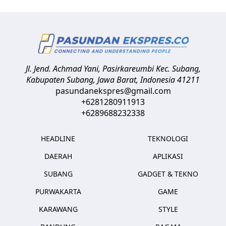
Jl. Jend. Achmad Yani, Pasirkareumbi
Kec. Subang,
Kabupaten Subang, Jawa Barat
,
Indonesia
41211
pasundanekspres@gmail.com
+6281280911913
+6289688232338
HEADLINE
TEKNOLOGI
DAERAH
APLIKASI
SUBANG
GADGET & TEKNO
PURWAKARTA
GAME
KARAWANG
STYLE