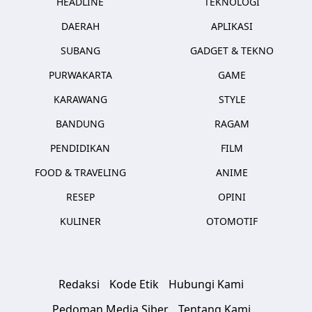
HEADLINE
TEKNOLOGI
DAERAH
APLIKASI
SUBANG
GADGET & TEKNO
PURWAKARTA
GAME
KARAWANG
STYLE
BANDUNG
RAGAM
PENDIDIKAN
FILM
FOOD & TRAVELING
ANIME
RESEP
OPINI
KULINER
OTOMOTIF
Redaksi
Kode Etik
Hubungi Kami
Pedoman Media Siber
Tentang Kami