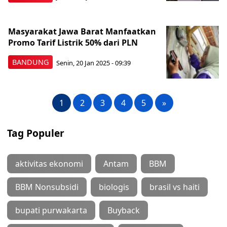
Masyarakat Jawa Barat Manfaatkan
Promo Tarif Listrik 50% dari PLN
BANDUNG
Senin, 20 Jan 2025 - 09:39
1
2
3
4
5
»
Tag Populer
aktivitas ekonomi
Antam
BBM
BBM Nonsubsidi
biologis
brasil vs haiti
bupati purwakarta
Buyback