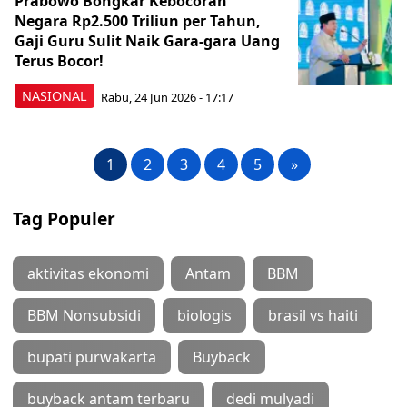
Prabowo Bongkar Kebocoran
Negara Rp2.500 Triliun per Tahun,
Gaji Guru Sulit Naik Gara-gara Uang
Terus Bocor!
NASIONAL
Rabu, 24 Jun 2026 - 17:17
1
2
3
4
5
»
Tag Populer
aktivitas ekonomi
Antam
BBM
BBM Nonsubsidi
biologis
brasil vs haiti
bupati purwakarta
Buyback
buyback antam terbaru
dedi mulyadi