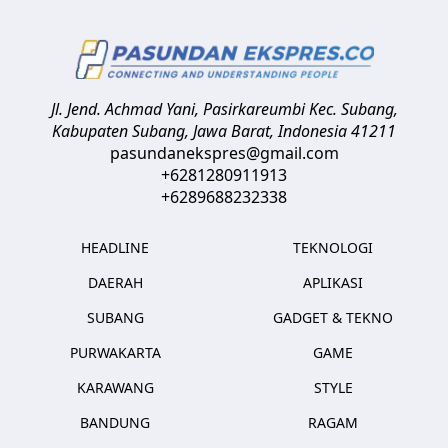
Jl. Jend. Achmad Yani, Pasirkareumbi
Kec. Subang,
Kabupaten Subang, Jawa Barat
,
Indonesia
41211
pasundanekspres@gmail.com
+6281280911913
+6289688232338
HEADLINE
TEKNOLOGI
DAERAH
APLIKASI
SUBANG
GADGET & TEKNO
PURWAKARTA
GAME
KARAWANG
STYLE
BANDUNG
RAGAM