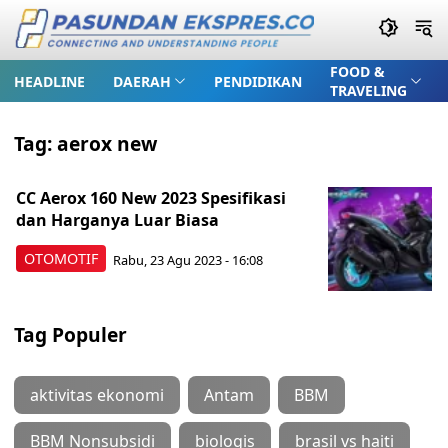
FOOD &
HEADLINE
DAERAH
PENDIDIKAN
TRAVELING
Tag:
aerox new
CC Aerox 160 New 2023 Spesifikasi
dan Harganya Luar Biasa
OTOMOTIF
Rabu, 23 Agu 2023 - 16:08
Tag Populer
aktivitas ekonomi
Antam
BBM
BBM Nonsubsidi
biologis
brasil vs haiti