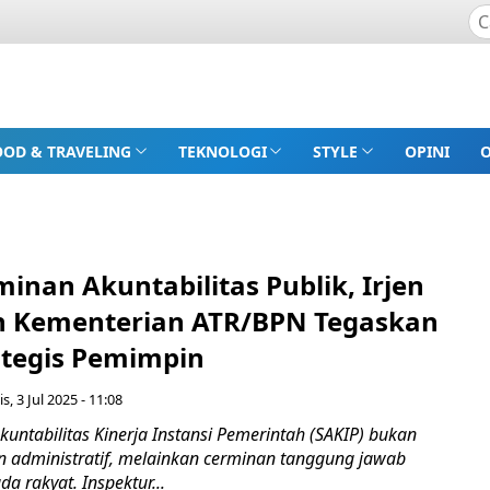
OOD & TRAVELING
TEKNOLOGI
STYLE
OPINI
inan Akuntabilitas Publik, Irjen
n Kementerian ATR/BPN Tegaskan
ategis Pemimpin
s, 3 Jul 2025 - 11:08
Akuntabilitas Kinerja Instansi Pemerintah (SAKIP) bukan
n administratif, melainkan cerminan tanggung jawab
a rakyat. Inspektur...