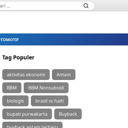
OTOMOTIF
Tag Populer
aktivitas ekonomi
Antam
BBM
BBM Nonsubsidi
biologis
brasil vs haiti
bupati purwakarta
Buyback
buyback antam terbaru