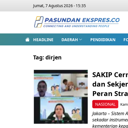
Jumat, 7 Agustus 2026 - 15:35
HEADLINE
DAERAH
PENDIDIKAN
F
Tag:
dirjen
SAKIP Cerm
dan Sekje
Peran Str
NASIONAL
Kami
Jakarta – Sistem 
sekadar instrume
kementerian kepad