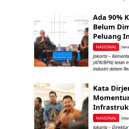
Ada 90% K
Belum Dim
Peluang In
NASIONAL
Seni
Jakarta – Kement
(ATR/BPN) telah 
industri dalam Re
Kata Dirje
Momentum
Infrastru
NASIONAL
Sela
Jakarta – Direktu