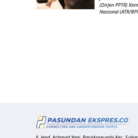
(Dirjen PPTR) Ke
Nasional (ATR/BPN
Jl. Jend. Achmad Yani, Pasirkareumbi
Kec. Suba