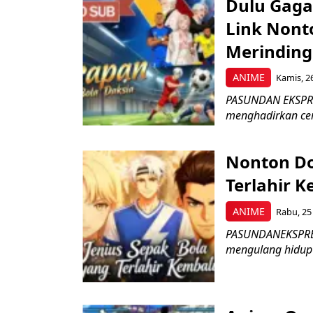
Dulu Gagal
Link Nonto
Merinding
ANIME
Kamis, 2
PASUNDAN EKSPRES
menghadirkan cer
Nonton Do
Terlahir K
ANIME
Rabu, 25
PASUNDANEKSPRES
mengulang hidup d