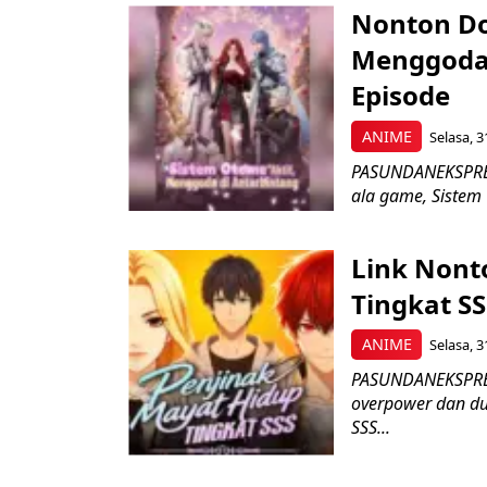
Nonton Do
Menggoda 
Episode
ANIME
Selasa, 3
PASUNDANEKSPRES.
ala game, Sistem 
Link Nont
Tingkat SS
ANIME
Selasa, 3
PASUNDANEKSPRES
overpower dan du
SSS...