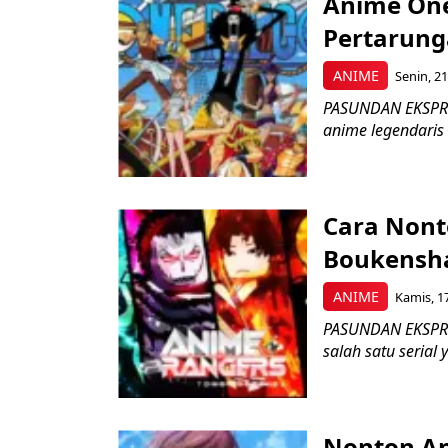
Anime One
Pertarunga
ANIME
Senin, 21
PASUNDAN EKSPRES
anime legendaris 
Cara Nont
Boukensha
ANIME
Kamis, 17
PASUNDAN EKSPRES
salah satu serial
Nonton An