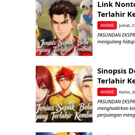
Link Nont
Terlahir K
ANIME
Jumat, 2
PASUNDAN EKSPRE
mengulang hidup d
Sinopsis 
Terlahir K
ANIME
Kamis, 2
PASUNDAN EKSPRES
menghadirkan kis
perjuangan meng