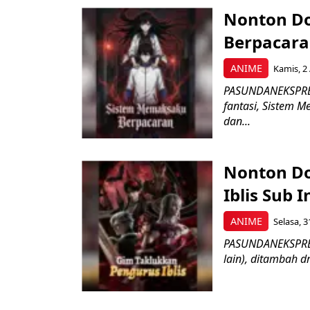
Nonton D
Berpacaran
ANIME
Kamis, 2 
PASUNDANEKSPRES
fantasi, Sistem 
dan...
Nonton D
Iblis Sub 
ANIME
Selasa, 3
PASUNDANEKSPRES.
lain), ditambah d