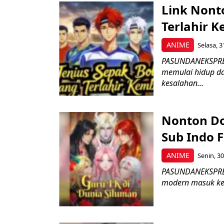
Link Nont
Terlahir K
ANIME
Selasa, 3
PASUNDANEKSPRES
memulai hidup d
kesalahan...
Nonton Do
Sub Indo F
ANIME
Senin, 30
PASUNDANEKSPRES.
modern masuk ke 