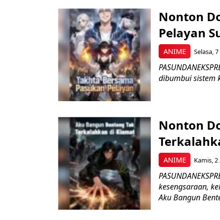
Nonton D
Pelayan Su
ANIME
Selasa, 7
PASUNDANEKSPRES.
dibumbui sistem 
Nonton D
Terkalahka
ANIME
Kamis, 2 
PASUNDANEKSPRES.
kesengsaraan, ke
Aku Bangun Bente