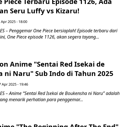
 Piece Terbaru Episode 1126, Ada
n Seru Luffy vs Kizaru!
 Apr 2025 - 18:00
 – Penggemar One Piece bersiaplah! Episode terbaru dari
ini, One Piece episode 1126, akan segera tayang...
on Anime "Sentai Red Isekai de
 ni Naru" Sub Indo di Tahun 2025
 Apr 2025 - 19:46
 – Anime “Sentai Red Isekai de Boukensha ni Naru” adalah
 yang menarik perhatian para penggemar...
ime "The Beginning After The End"