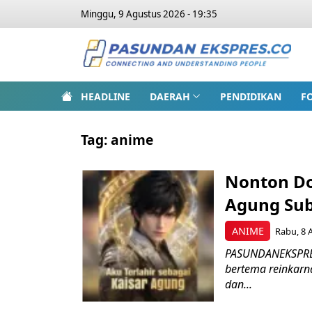
Minggu, 9 Agustus 2026 - 19:35
HEADLINE
DAERAH
PENDIDIKAN
F
Tag:
anime
Nonton Do
Agung Sub 
ANIME
Rabu, 8 A
PASUNDANEKSPRES
bertema reinkarna
dan...