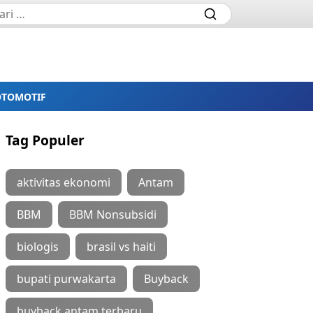
OTOMOTIF
Tag Populer
aktivitas ekonomi
Antam
BBM
BBM Nonsubsidi
biologis
brasil vs haiti
bupati purwakarta
Buyback
buyback antam terbaru