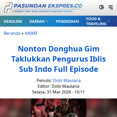
FOOD &
HEADLINE
DAERAH
PENDIDIKAN
TRAVELING
Beranda
»
ANIME
Nonton Donghua Gim
Taklukkan Pengurus Iblis
Sub Indo Full Episode
Penulis:
Dobi Maulana
Editor: Dobi Maulana
Selasa, 31 Mar 2026 - 10:11