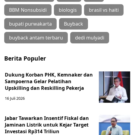
BBM Nonsubsidi
biologis
brasil vs haiti
bupati purwakarta
Buyback
buyback antam terbaru
dedi mulyadi
Berita Populer
Dukung Korban PHK, Kemnaker dan
Sampoerna Gelar Pelatihan
Upskilling dan Reskilling Pekerja
16 Juli 2026
Jabar Tawarkan Insentif Fiskal dan
Jaminan Listrik untuk Kejar Target
Investasi Rp314 Triliun