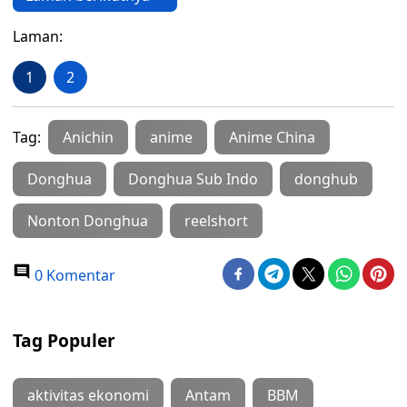
Laman:
1
2
Tag:
Anichin
anime
Anime China
Donghua
Donghua Sub Indo
donghub
Nonton Donghua
reelshort
0 Komentar
Tag Populer
aktivitas ekonomi
Antam
BBM