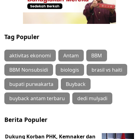
Tag Populer
aktivitas ekonomi
Antam
BBM
BBM Nonsubsidi
biologis
brasil vs haiti
bupati purwakarta
Buyback
buyback antam terbaru
dedi mulyadi
Berita Populer
Dukung Korban PHK, Kemnaker dan