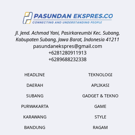
Jl. Jend. Achmad Yani, Pasirkareumbi
Kec. Subang,
Kabupaten Subang, Jawa Barat
,
Indonesia
41211
pasundanekspres@gmail.com
+6281280911913
+6289688232338
HEADLINE
TEKNOLOGI
DAERAH
APLIKASI
SUBANG
GADGET & TEKNO
PURWAKARTA
GAME
KARAWANG
STYLE
BANDUNG
RAGAM