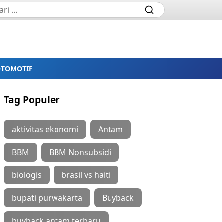
OTOMOTIF
Tag Populer
aktivitas ekonomi
Antam
BBM
BBM Nonsubsidi
biologis
brasil vs haiti
bupati purwakarta
Buyback
buyback antam terbaru