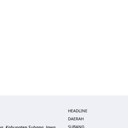
HEADLINE
DAERAH
SUBANG
ng, Kabupaten Subang, Jawa