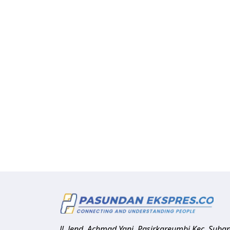
Jl. Jend. Achmad Yani, Pasirkareumbi
Kec. Suba