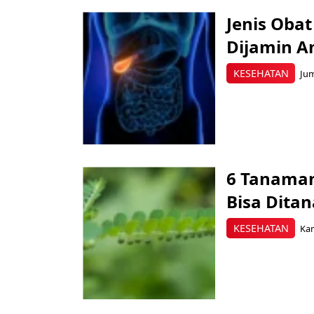
Jenis Oba
Dijamin 
KESEHATAN
Jum
6 Tanaman
Bisa Dit
KESEHATAN
Kam