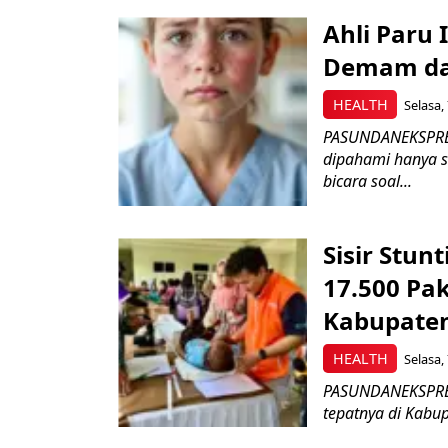
Ahli Paru
Demam da
HEALTH
Selasa,
PASUNDANEKSPRES
dipahami hanya 
bicara soal...
Sisir Stun
17.500 Pak
Kabupaten
HEALTH
Selasa,
PASUNDANEKSPRES.
tepatnya di Kabup