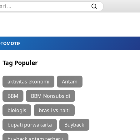
OTOMOTIF
Tag Populer
aktivitas ekonomi
Antam
BBM
BBM Nonsubsidi
biologis
brasil vs haiti
bupati purwakarta
Buyback
buyback antam terbaru