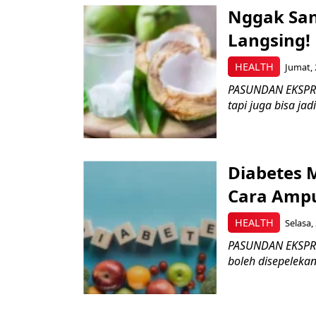
Nggak San
Langsing!
HEALTH
Jumat, 
PASUNDAN EKSPRES
tapi juga bisa jad
Diabetes M
Cara Amp
HEALTH
Selasa,
PASUNDAN EKSPRES 
boleh disepelekan,