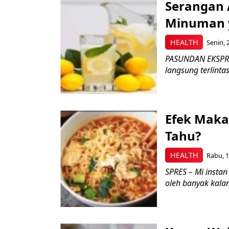
Serangan 
Minuman 
HEALTH
Senin, 
PASUNDAN EKSPRES
langsung terlintas
Efek Maka
Tahu?
HEALTH
Rabu, 1
SPRES – Mi insta
oleh banyak kala