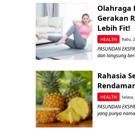
Olahraga 
Gerakan R
Lebih Fit!
HEALTH
Rabu, 2
PASUNDAN EKSPRES
dan langsung bera
Rahasia S
Rendaman 
HEALTH
Selasa,
PASUNDAN EKSPRE
yang punya nama 