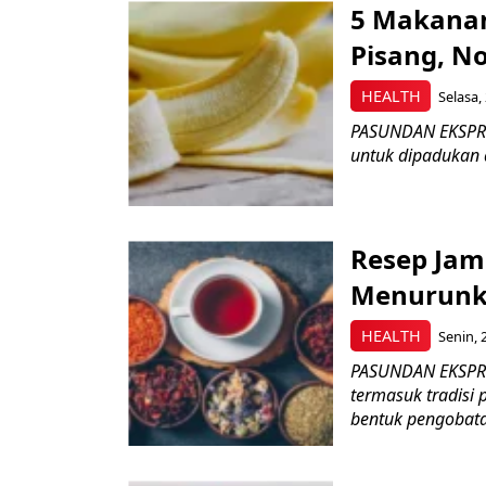
5 Makanan
Pisang, No
HEALTH
Selasa,
PASUNDAN EKSPRES
untuk dipadukan 
Resep Jam
Menurunka
HEALTH
Senin, 
PASUNDAN EKSPRE
termasuk tradisi
bentuk pengobata