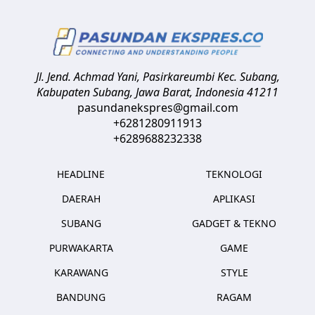
Jl. Jend. Achmad Yani, Pasirkareumbi
Kec. Subang,
Kabupaten Subang, Jawa Barat
,
Indonesia
41211
pasundanekspres@gmail.com
+6281280911913
+6289688232338
HEADLINE
TEKNOLOGI
DAERAH
APLIKASI
SUBANG
GADGET & TEKNO
PURWAKARTA
GAME
KARAWANG
STYLE
BANDUNG
RAGAM