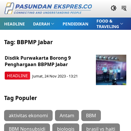
FOOD &
HEADLINE
DAERAH
PENDIDIKAN
TRAVELING
Tag:
BBPMP Jabar
Disdik Purwakarta Borong 9
Penghargaan BBPMP Jabar
HEADLINE
Jumat, 24 Nov 2023 - 13:21
Tag Populer
aktivitas ekonomi
Antam
BBM
BBM Nonsubsidi
biologis
brasil vs haiti