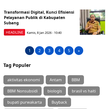
Transformasi Digital, Kunci Efisiensi
Pelayanan Publik di Kabupaten
Subang
HEADLINE
Kamis, 8 Jan 2026 - 10:40
1
2
3
4
5
»
Tag Populer
aktivitas ekonomi
Antam
BBM
BBM Nonsubsidi
biologis
brasil vs haiti
bupati purwakarta
Buyback