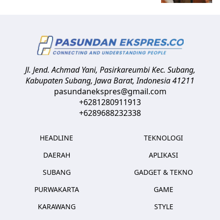
Jl. Jend. Achmad Yani, Pasirkareumbi
Kec. Subang,
Kabupaten Subang, Jawa Barat
,
Indonesia
41211
pasundanekspres@gmail.com
+6281280911913
+6289688232338
HEADLINE
TEKNOLOGI
DAERAH
APLIKASI
SUBANG
GADGET & TEKNO
PURWAKARTA
GAME
KARAWANG
STYLE