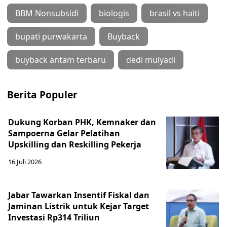
BBM Nonsubsidi
biologis
brasil vs haiti
bupati purwakarta
Buyback
buyback antam terbaru
dedi mulyadi
Berita Populer
Dukung Korban PHK, Kemnaker dan
Sampoerna Gelar Pelatihan
Upskilling dan Reskilling Pekerja
16 Juli 2026
Jabar Tawarkan Insentif Fiskal dan
Jaminan Listrik untuk Kejar Target
Investasi Rp314 Triliun