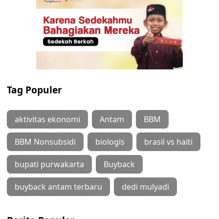
Tag Populer
aktivitas ekonomi
Antam
BBM
BBM Nonsubsidi
biologis
brasil vs haiti
bupati purwakarta
Buyback
buyback antam terbaru
dedi mulyadi