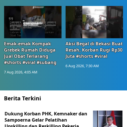
Emak-emak Kompak
Aksi Begal di Bekasi Buat
Grebek Rumah Diduga
Resah, Korban Rugi Rp30
Jual Obat Terlarang
Juta #shorts #viral
#shorts #viral #subang
6 Aug 2026, 7:30 AM
7 Aug 2026, 4:05 AM
Berita Terkini
Dukung Korban PHK, Kemnaker dan
Sampoerna Gelar Pelatihan
Upskilling dan Reskilling Pekerja