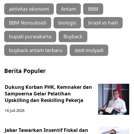
aktivitas ekonomi
Antam
BBM
BBM Nonsubsidi
biologis
brasil vs haiti
bupati purwakarta
Buyback
buyback antam terbaru
dedi mulyadi
Berita Populer
Dukung Korban PHK, Kemnaker dan
Sampoerna Gelar Pelatihan
Upskilling dan Reskilling Pekerja
16 Juli 2026
Jabar Tawarkan Insentif Fiskal dan