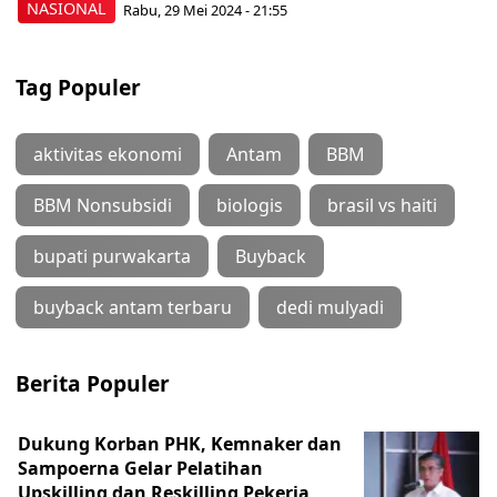
NASIONAL
Rabu, 29 Mei 2024 - 21:55
Tag Populer
aktivitas ekonomi
Antam
BBM
BBM Nonsubsidi
biologis
brasil vs haiti
bupati purwakarta
Buyback
buyback antam terbaru
dedi mulyadi
Berita Populer
Dukung Korban PHK, Kemnaker dan
Sampoerna Gelar Pelatihan
Upskilling dan Reskilling Pekerja