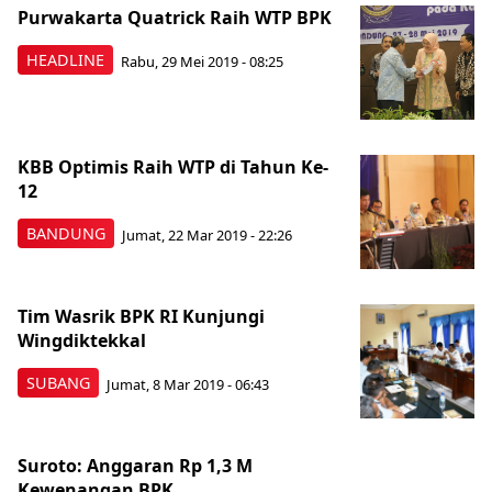
Purwakarta Quatrick Raih WTP BPK
HEADLINE
Rabu, 29 Mei 2019 - 08:25
KBB Optimis Raih WTP di Tahun Ke-
12
BANDUNG
Jumat, 22 Mar 2019 - 22:26
Tim Wasrik BPK RI Kunjungi
Wingdiktekkal
SUBANG
Jumat, 8 Mar 2019 - 06:43
Suroto: Anggaran Rp 1,3 M
Kewenangan BPK