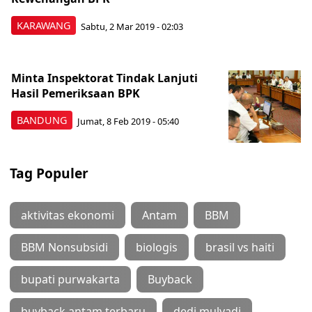
KARAWANG
Sabtu, 2 Mar 2019 - 02:03
Minta Inspektorat Tindak Lanjuti
Hasil Pemeriksaan BPK
BANDUNG
Jumat, 8 Feb 2019 - 05:40
Tag Populer
aktivitas ekonomi
Antam
BBM
BBM Nonsubsidi
biologis
brasil vs haiti
bupati purwakarta
Buyback
buyback antam terbaru
dedi mulyadi