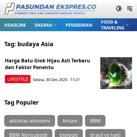
FOOD &
HEADLINE
DAERAH
PENDIDIKAN
TRAVELING
Tag:
budaya Asia
Harga Batu Giok Hijau Asli Terbaru
dan Faktor Penentu
LIFESTYLE
Selasa, 30 Des 2025 - 11:21
Tag Populer
aktivitas ekonomi
Antam
BBM
BBM Nonsubsidi
biologis
brasil vs haiti