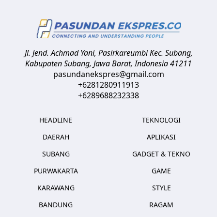
Jl. Jend. Achmad Yani, Pasirkareumbi
Kec. Subang,
Kabupaten Subang, Jawa Barat
,
Indonesia
41211
pasundanekspres@gmail.com
+6281280911913
+6289688232338
HEADLINE
TEKNOLOGI
DAERAH
APLIKASI
SUBANG
GADGET & TEKNO
PURWAKARTA
GAME
KARAWANG
STYLE
BANDUNG
RAGAM