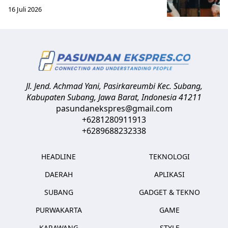
16 Juli 2026
Jl. Jend. Achmad Yani, Pasirkareumbi
Kec. Subang,
Kabupaten Subang, Jawa Barat
,
Indonesia
41211
pasundanekspres@gmail.com
+6281280911913
+6289688232338
HEADLINE
TEKNOLOGI
DAERAH
APLIKASI
SUBANG
GADGET & TEKNO
PURWAKARTA
GAME
KARAWANG
STYLE