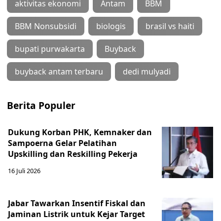
aktivitas ekonomi
Antam
BBM
BBM Nonsubsidi
biologis
brasil vs haiti
bupati purwakarta
Buyback
buyback antam terbaru
dedi mulyadi
Berita Populer
Dukung Korban PHK, Kemnaker dan
Sampoerna Gelar Pelatihan
Upskilling dan Reskilling Pekerja
16 Juli 2026
Jabar Tawarkan Insentif Fiskal dan
Jaminan Listrik untuk Kejar Target