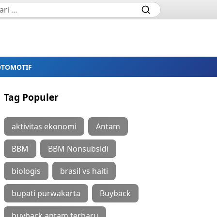
OTOMOTIF
Tag Populer
aktivitas ekonomi
Antam
BBM
BBM Nonsubsidi
biologis
brasil vs haiti
bupati purwakarta
Buyback
buyback antam terbaru