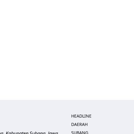
HEADLINE
DAERAH
SUBANG
ng, Kabupaten Subang, Jawa