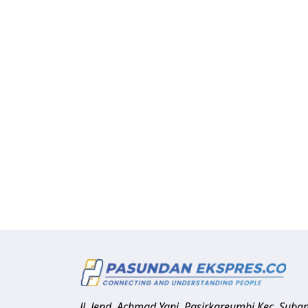
Jl. Jend. Achmad Yani, Pasirkareumbi
Kec. Suba