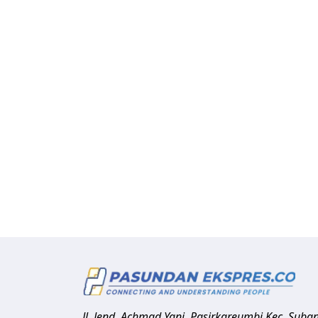
Jl. Jend. Achmad Yani, Pasirkareumbi
Kec. Suba