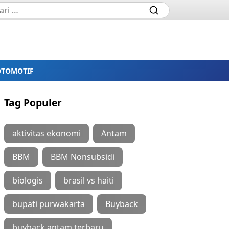
OTOMOTIF
Tag Populer
aktivitas ekonomi
Antam
BBM
BBM Nonsubsidi
biologis
brasil vs haiti
bupati purwakarta
Buyback
buyback antam terbaru