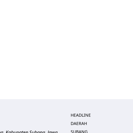
HEADLINE
DAERAH
SUBANG
ng, Kabupaten Subang, Jawa