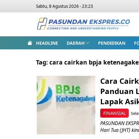
Sabtu, 8 Agustus 2026 - 23:23
HEADLINE
DAERAH
PENDIDIKAN
F
Tag:
cara cairkan bpja ketenagake
Cara Cair
Panduan L
Lapak Asi
FINANSIAL
Sela
PASUNDAN EKSPRES
Hari Tua (JHT) ki