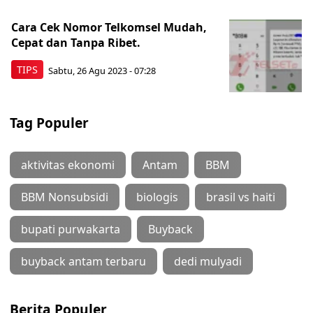
Cara Cek Nomor Telkomsel Mudah,
Cepat dan Tanpa Ribet.
TIPS
Sabtu, 26 Agu 2023 - 07:28
Tag Populer
aktivitas ekonomi
Antam
BBM
BBM Nonsubsidi
biologis
brasil vs haiti
bupati purwakarta
Buyback
buyback antam terbaru
dedi mulyadi
Berita Populer