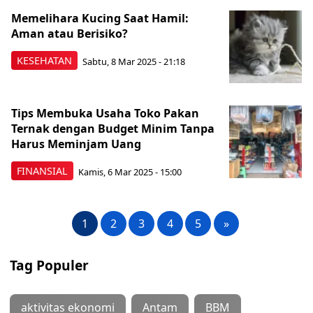
Memelihara Kucing Saat Hamil:
Aman atau Berisiko?
KESEHATAN
Sabtu, 8 Mar 2025 - 21:18
Tips Membuka Usaha Toko Pakan
Ternak dengan Budget Minim Tanpa
Harus Meminjam Uang
FINANSIAL
Kamis, 6 Mar 2025 - 15:00
1
2
3
4
5
»
Tag Populer
aktivitas ekonomi
Antam
BBM