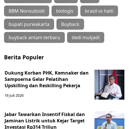
BBM Nonsubsidi
biologis
brasil vs haiti
bupati purwakarta
Buyback
buyback antam terbaru
dedi mulyadi
Berita Populer
Dukung Korban PHK, Kemnaker dan
Sampoerna Gelar Pelatihan
Upskilling dan Reskilling Pekerja
16 Juli 2026
Jabar Tawarkan Insentif Fiskal dan
Jaminan Listrik untuk Kejar Target
Investasi Rp314 Triliun