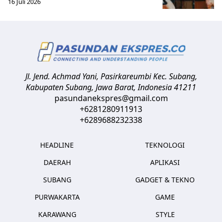
16 Juli 2026
Jl. Jend. Achmad Yani, Pasirkareumbi
Kec. Subang,
Kabupaten Subang, Jawa Barat
,
Indonesia
41211
pasundanekspres@gmail.com
+6281280911913
+6289688232338
HEADLINE
TEKNOLOGI
DAERAH
APLIKASI
SUBANG
GADGET & TEKNO
PURWAKARTA
GAME
KARAWANG
STYLE