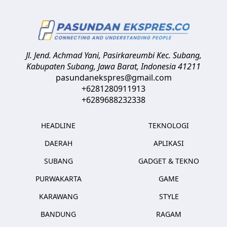
Jl. Jend. Achmad Yani, Pasirkareumbi
Kec. Subang,
Kabupaten Subang, Jawa Barat
,
Indonesia
41211
pasundanekspres@gmail.com
+6281280911913
+6289688232338
HEADLINE
TEKNOLOGI
DAERAH
APLIKASI
SUBANG
GADGET & TEKNO
PURWAKARTA
GAME
KARAWANG
STYLE
BANDUNG
RAGAM