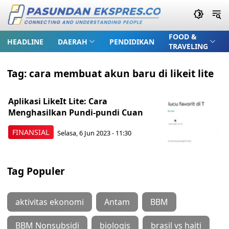
FOOD &
HEADLINE
DAERAH
PENDIDIKAN
TRAVELING
Tag:
cara membuat akun baru di likeit lite
Aplikasi LikeIt Lite: Cara
Menghasilkan Pundi-pundi Cuan
FINANSIAL
Selasa, 6 Jun 2023 - 11:30
Tag Populer
aktivitas ekonomi
Antam
BBM
BBM Nonsubsidi
biologis
brasil vs haiti