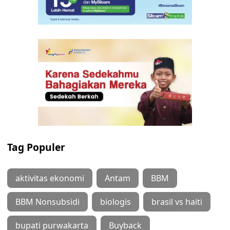
Tag Populer
aktivitas ekonomi
Antam
BBM
BBM Nonsubsidi
biologis
brasil vs haiti
bupati purwakarta
Buyback