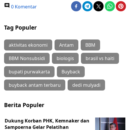
0 Komentar
Tag Populer
aktivitas ekonomi
Antam
BBM
BBM Nonsubsidi
biologis
brasil vs haiti
bupati purwakarta
Buyback
buyback antam terbaru
dedi mulyadi
Berita Populer
Dukung Korban PHK, Kemnaker dan
Sampoerna Gelar Pelatihan