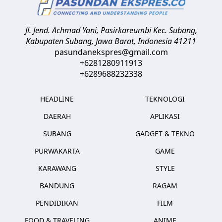
Jl. Jend. Achmad Yani, Pasirkareumbi
Kec. Subang,
Kabupaten Subang, Jawa Barat
,
Indonesia
41211
pasundanekspres@gmail.com
+6281280911913
+6289688232338
HEADLINE
TEKNOLOGI
DAERAH
APLIKASI
SUBANG
GADGET & TEKNO
PURWAKARTA
GAME
KARAWANG
STYLE
BANDUNG
RAGAM
PENDIDIKAN
FILM
FOOD & TRAVELING
ANIME