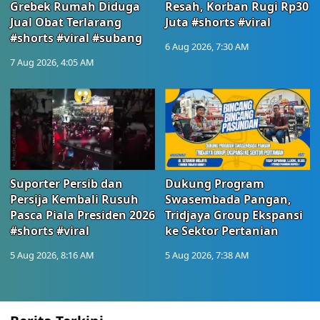
Grebek Rumah Diduga
Resah, Korban Rugi Rp30
Jual Obat Terlarang
Juta #shorts #viral
#shorts #viral #subang
6 Aug 2026, 7:30 AM
7 Aug 2026, 4:05 AM
Suporter Persib dan
Dukung Program
Persija Kembali Rusuh
Swasembada Pangan,
Pasca Piala Presiden 2026
Tridjaya Group Ekspansi
#shorts #viral
ke Sektor Pertanian
5 Aug 2026, 8:16 AM
5 Aug 2026, 7:38 AM