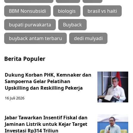
BBM Nonsubsidi
biologis
brasil vs haiti
bupati purwakarta
Buyback
buyback antam terbaru
dedi mulyadi
Berita Populer
Dukung Korban PHK, Kemnaker dan
Sampoerna Gelar Pelatihan
Upskilling dan Reskilling Pekerja
16 Juli 2026
Jabar Tawarkan Insentif Fiskal dan
Jaminan Listrik untuk Kejar Target
Investasi Rp314 Triliun