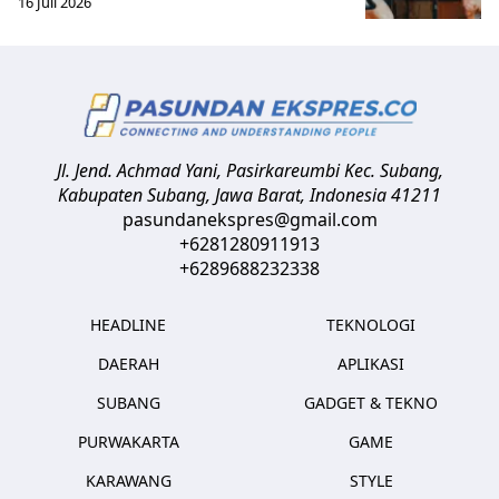
16 Juli 2026
Jl. Jend. Achmad Yani, Pasirkareumbi
Kec. Subang,
Kabupaten Subang, Jawa Barat
,
Indonesia
41211
pasundanekspres@gmail.com
+6281280911913
+6289688232338
HEADLINE
TEKNOLOGI
DAERAH
APLIKASI
SUBANG
GADGET & TEKNO
PURWAKARTA
GAME
KARAWANG
STYLE