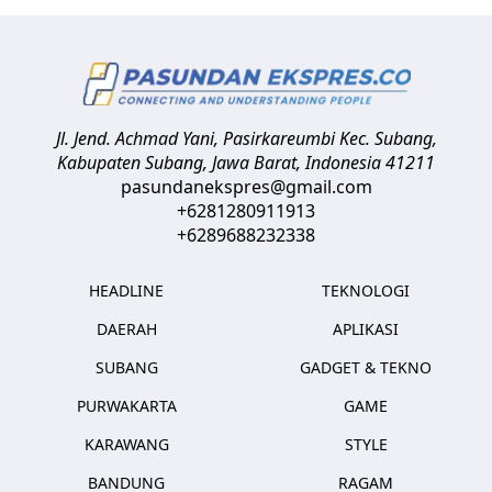
Jl. Jend. Achmad Yani, Pasirkareumbi
Kec. Subang,
Kabupaten Subang, Jawa Barat
,
Indonesia
41211
pasundanekspres@gmail.com
+6281280911913
+6289688232338
HEADLINE
TEKNOLOGI
DAERAH
APLIKASI
SUBANG
GADGET & TEKNO
PURWAKARTA
GAME
KARAWANG
STYLE
BANDUNG
RAGAM