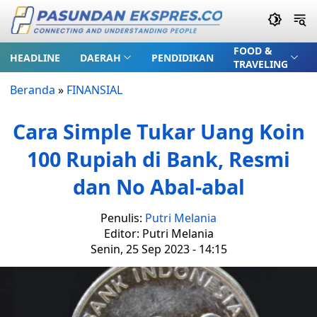
FOOD &
HEADLINE
DAERAH
PENDIDIKAN
TRAVELING
Beranda
»
FINANSIAL
Cara Simple Tukar Uang Koin
100 Rupiah di Bank, Resmi
dan No Abal-abal
Penulis:
Putri Melania
Editor: Putri Melania
Senin, 25 Sep 2023 - 14:15