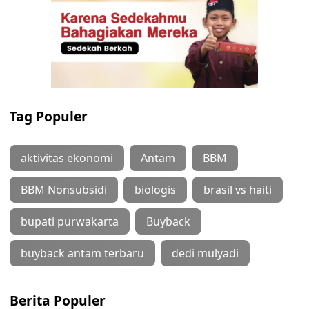
Tag Populer
aktivitas ekonomi
Antam
BBM
BBM Nonsubsidi
biologis
brasil vs haiti
bupati purwakarta
Buyback
buyback antam terbaru
dedi mulyadi
Berita Populer