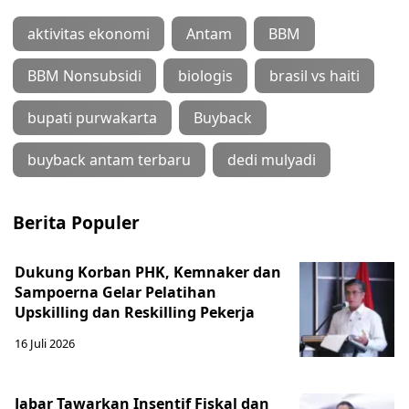
aktivitas ekonomi
Antam
BBM
BBM Nonsubsidi
biologis
brasil vs haiti
bupati purwakarta
Buyback
buyback antam terbaru
dedi mulyadi
Berita Populer
Dukung Korban PHK, Kemnaker dan
Sampoerna Gelar Pelatihan
Upskilling dan Reskilling Pekerja
16 Juli 2026
Jabar Tawarkan Insentif Fiskal dan