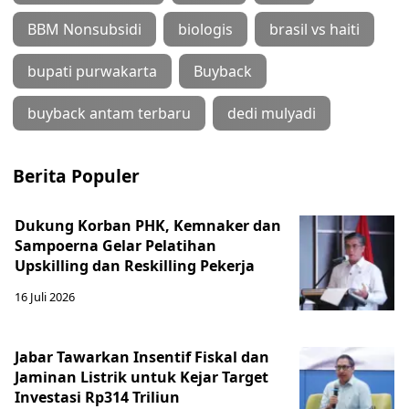
BBM Nonsubsidi
biologis
brasil vs haiti
bupati purwakarta
Buyback
buyback antam terbaru
dedi mulyadi
Berita Populer
Dukung Korban PHK, Kemnaker dan
Sampoerna Gelar Pelatihan
Upskilling dan Reskilling Pekerja
16 Juli 2026
Jabar Tawarkan Insentif Fiskal dan
Jaminan Listrik untuk Kejar Target
Investasi Rp314 Triliun