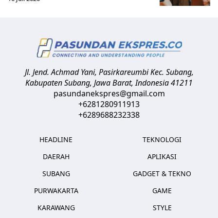
Jl. Jend. Achmad Yani, Pasirkareumbi
Kec. Subang,
Kabupaten Subang, Jawa Barat
,
Indonesia
41211
pasundanekspres@gmail.com
+6281280911913
+6289688232338
HEADLINE
TEKNOLOGI
DAERAH
APLIKASI
SUBANG
GADGET & TEKNO
PURWAKARTA
GAME
KARAWANG
STYLE