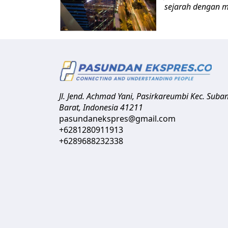
sejarah dengan m
Jl. Jend. Achmad Yani, Pasirkareumbi
Kec. Suba
Barat
,
Indonesia
41211
pasundanekspres@gmail.com
+6281280911913
+6289688232338