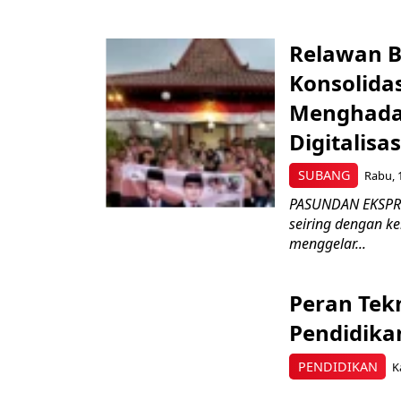
Relawan B
Konsolidas
Menghadap
Digitalisas
SUBANG
Rabu, 
PASUNDAN EKSPRES
seiring dengan ke
menggelar...
Peran Tek
Pendidikan
PENDIDIKAN
K