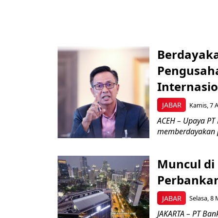
Berdayaka
Pengusaha
Internasi
JABAR
Kamis, 7 A
ACEH – Upaya PT 
memberdayakan pe
Muncul di
Perbankan
JABAR
Selasa, 8 
JAKARTA – PT Ban