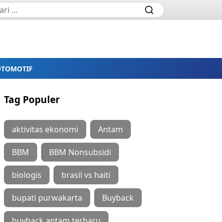
OTOMOTIF
Tag Populer
aktivitas ekonomi
Antam
BBM
BBM Nonsubsidi
biologis
brasil vs haiti
bupati purwakarta
Buyback
buyback antam terbaru