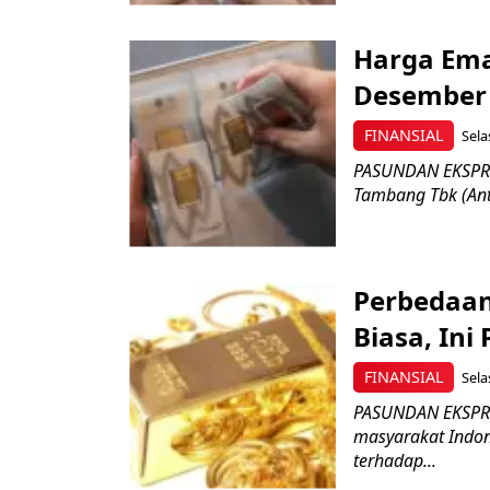
Harga Ema
Desember 2
FINANSIAL
Sela
PASUNDAN EKSPRES
Tambang Tbk (Ant
Perbedaa
Biasa, Ini
FINANSIAL
Sela
PASUNDAN EKSPRES
masyarakat Indon
terhadap...