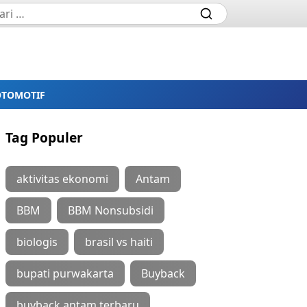
OTOMOTIF
Tag Populer
aktivitas ekonomi
Antam
BBM
BBM Nonsubsidi
biologis
brasil vs haiti
bupati purwakarta
Buyback
buyback antam terbaru