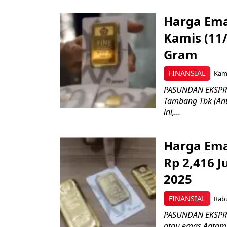
Harga Ema
Kamis (11
Gram
FINANSIAL
Kami
PASUNDAN EKSPRE
Tambang Tbk (An
ini,...
Harga Ema
Rp 2,416 
2025
FINANSIAL
Rabu
PASUNDAN EKSPRE
atau emas Antam 