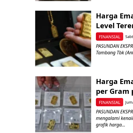
Harga Ema
Level Ter
FINANSIAL
Sabt
PASUNDAN EKSPRE
Tambang Tbk (Ant
Harga Ema
per Gram 
FINANSIAL
Juma
PASUNDAN EKSPRE
mengalami kenaik
grafik harga...