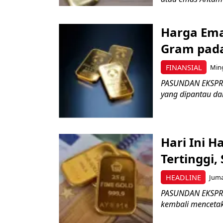
Harga Ema
Gram pada
FINANSIAL
Ming
PASUNDAN EKSPRE
yang dipantau da
Hari Ini 
Tertinggi,
HEADLINE
Juma
PASUNDAN EKSPRE
kembali mencetak 