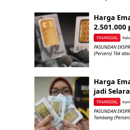
Harga Ema
2.501.000
FINANSIAL
Rabu
PASUNDAN EKSPRE
(Persero) Tbk atau
Harga Ema
jadi Sela
FINANSIAL
Kami
PASUNDAN EKSPRE
Tambang (Persero