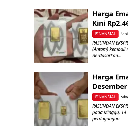
Harga Ema
Kini Rp2.
FINANSIAL
Seni
PASUNDAN EKSPRE
(Antam) kembali 
Berdasarkan...
Harga Ema
Desember 
FINANSIAL
Ming
PASUNDAN EKSPRE
pada Minggu, 14 
perdagangan...