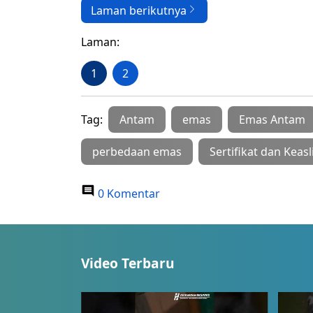
Laman berikutnya
Laman:
1
2
Tag:
Antam
emas
Emas Antam
perbedaan emas
Sertifikat dan Keasl
0 Komentar
Video Terbaru