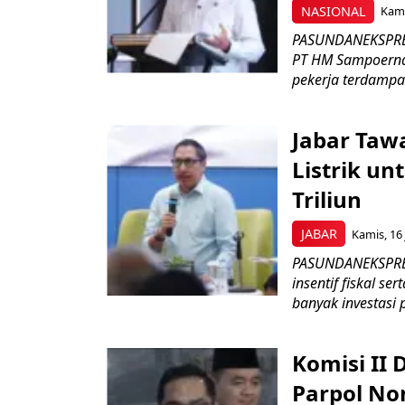
NASIONAL
Kami
PASUNDANEKSPRES
PT HM Sampoerna
pekerja terdampa
Jabar Tawa
Listrik un
Triliun
JABAR
Kamis, 16 
PASUNDANEKSPRES
insentif fiskal s
banyak investasi 
Komisi II
Parpol No