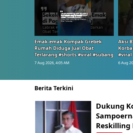
Emak-emak Kompak Grebek
Aksi B
Rumah Diduga Jual Obat
Korba
Terlarang #shorts #viral #subang
#viral
7 Aug 2026, 4:05 AM
6 Aug 20
Berita Terkini
Dukung K
Sampoerna
Reskilling