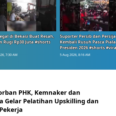
egal di Bekasi Buat Resah,
Suporter Persib dan Persija
n Rugi Rp30 Juta #shorts
Kembali Rusuh Pasca Piala
Presiden 2026 #shorts #vira
26, 7:30 AM
5 Aug 2026, 8:16 AM
orban PHK, Kemnaker dan
 Gelar Pelatihan Upskilling dan
 Pekerja