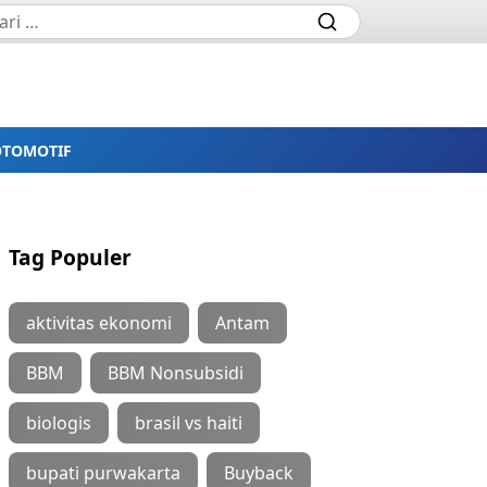
OTOMOTIF
Tag Populer
aktivitas ekonomi
Antam
BBM
BBM Nonsubsidi
biologis
brasil vs haiti
bupati purwakarta
Buyback