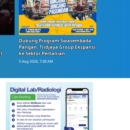
Dukung Program Swasembada
Pangan, Tridjaya Group Ekspansi
l
ke Sektor Pertanian
5 Aug 2026, 7:38 AM