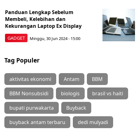
Panduan Lengkap Sebelum
Membeli, Kelebihan dan
Kekurangan Laptop Ex Display
GADGET
Minggu, 30 Jun 2024 - 15:00
Tag Populer
aktivitas ekonomi
Antam
BBM
BBM Nonsubsidi
biologis
brasil vs haiti
bupati purwakarta
Buyback
buyback antam terbaru
dedi mulyadi