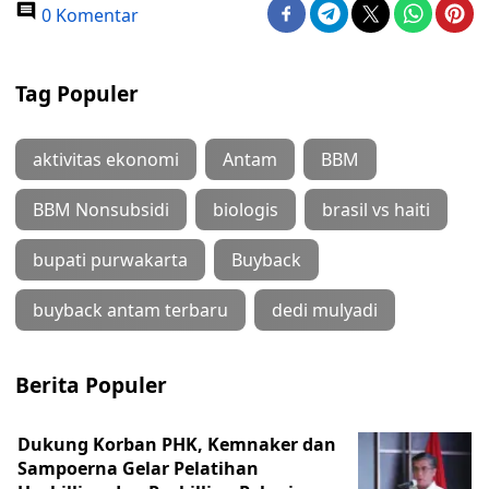
0 Komentar
Tag Populer
aktivitas ekonomi
Antam
BBM
BBM Nonsubsidi
biologis
brasil vs haiti
bupati purwakarta
Buyback
buyback antam terbaru
dedi mulyadi
Berita Populer
Dukung Korban PHK, Kemnaker dan
Sampoerna Gelar Pelatihan