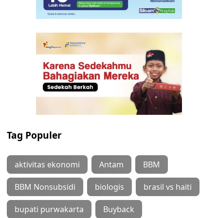
Tag Populer
aktivitas ekonomi
Antam
BBM
BBM Nonsubsidi
biologis
brasil vs haiti
bupati purwakarta
Buyback