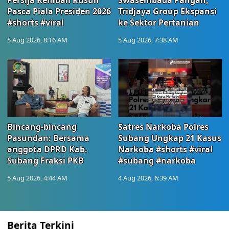
Persija Kembali Rusuh
Swasembada Pangan,
Pasca Piala Presiden 2026
Tridjaya Group Ekspansi
#shorts #viral
ke Sektor Pertanian
5 Aug 2026, 8:16 AM
5 Aug 2026, 7:38 AM
Bincang-bincang
Satres Narkoba Polres
Pasundan: Bersama
Subang Ungkap 21 Kasus
anggota DPRD Kab.
Narkoba #shorts #viral
Subang Fraksi PKB
#subang #narkoba
5 Aug 2026, 4:44 AM
4 Aug 2026, 6:39 AM
Berita Terkini