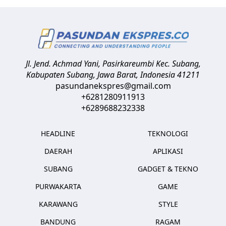
Jl. Jend. Achmad Yani, Pasirkareumbi
Kec. Subang,
Kabupaten Subang, Jawa Barat
,
Indonesia
41211
pasundanekspres@gmail.com
+6281280911913
+6289688232338
HEADLINE
TEKNOLOGI
DAERAH
APLIKASI
SUBANG
GADGET & TEKNO
PURWAKARTA
GAME
KARAWANG
STYLE
BANDUNG
RAGAM