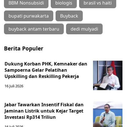
BBM Nonsubsidi
biologis
brasil vs haiti
bupati purwakarta
Buyback
buyback antam terbaru
dedi mulyadi
Berita Populer
Dukung Korban PHK, Kemnaker dan
Sampoerna Gelar Pelatihan
Upskilling dan Reskilling Pekerja
16 Juli 2026
Jabar Tawarkan Insentif Fiskal dan
Jaminan Listrik untuk Kejar Target
Investasi Rp314 Triliun
16 Juli 2026