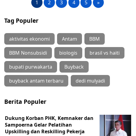
1
2
3
4
5
»
Tag Populer
aktivitas ekonomi
Antam
BBM
BBM Nonsubsidi
biologis
brasil vs haiti
bupati purwakarta
Buyback
buyback antam terbaru
dedi mulyadi
Berita Populer
Dukung Korban PHK, Kemnaker dan
Sampoerna Gelar Pelatihan
Upskilling dan Reskilling Pekerja