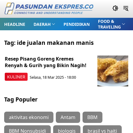
FOOD &
HEADLINE
DAERAH
PENDIDIKAN
TRAVELING
Tag:
ide jualan makanan manis
Resep Pisang Goreng Kremes
Renyah & Gurih yang Bikin Nagih!
KULINER
Selasa, 18 Mar 2025 - 18:00
Tag Populer
aktivitas ekonomi
Antam
BBM
BBM Nonsubsidi
biologis
brasil vs haiti