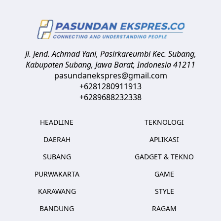
Jl. Jend. Achmad Yani, Pasirkareumbi
Kec. Subang,
Kabupaten Subang, Jawa Barat
,
Indonesia
41211
pasundanekspres@gmail.com
+6281280911913
+6289688232338
HEADLINE
TEKNOLOGI
DAERAH
APLIKASI
SUBANG
GADGET & TEKNO
PURWAKARTA
GAME
KARAWANG
STYLE
BANDUNG
RAGAM